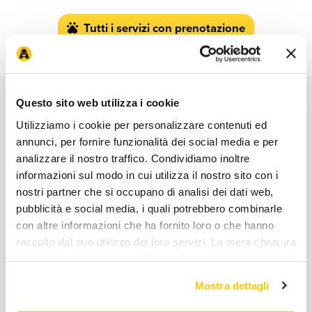
Tutti i servizi con prenotazione
Questo sito web utilizza i cookie
Utilizziamo i cookie per personalizzare contenuti ed
annunci, per fornire funzionalità dei social media e per
analizzare il nostro traffico. Condividiamo inoltre
informazioni sul modo in cui utilizza il nostro sito con i
Primi nella soddisfazione dei clienti
nostri partner che si occupano di analisi dei dati web,
pubblicità e social media, i quali potrebbero combinarle
: Anche lo store
Arcaplanet
CX Store Research&Award2026
con altre informazioni che ha fornito loro o che hanno
Bagnaria Arsa Via Mattei, 13
ha contribuito nel conferire
raccolto dal suo utilizzo dei loro servizi. La mera chiusura
ad
Arcaplanet
il premio
Clientela Soddisfatta
nella
del banner o cliccando su "Usa solo i necessari" non
categoria
Petstore
e
Prima Assoluta per Clientela
comporta l’accettazione dei cookie e atre tecnologie. Vedi
Mostra dettagli
Soddisfatta
.
la nostra cookie policy. Il consenso può essere espresso
cliccando "Accetto tutti i cookie” o selezionando le