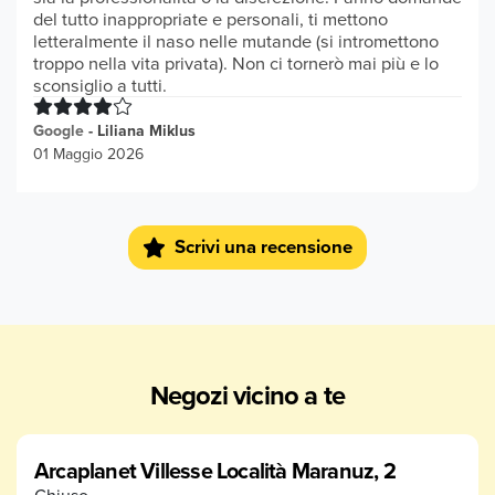
del tutto inappropriate e personali, ti mettono
letteralmente il naso nelle mutande (si intromettono
troppo nella vita privata). Non ci tornerò mai più e lo
sconsiglio a tutti.
Google
-
Liliana Miklus
01 Maggio 2026
bel negozio vasta scelta di cibo per gatti personale
gentile
Scrivi una recensione
Google
-
E P
15 Aprile 2026
Negozio molto fornito di svariati prodotti, dai più
pubblicizzati a quelli meno ma di alta qualità
ugualmente. Giulia,Siria, Valentina,Angelica e Rita
Negozi vicino a te
competenti, disponibili e con il sorriso, possono
consigliare il giusto prodotto per l' esigenza del
momento...cosa che non molti posti possono vantare.
Grazie ragazze Argo ringrazia 🫶🏼☺️
Arcaplanet Villesse Località Maranuz, 2