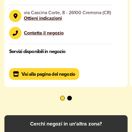
via Cascina Corte, 8
-
26100
Cremona
(
CR
)
Ottieni indicazioni
Contatta il negozio
Servizi disponibili in negozio
Vai alla pagina del negozio
Cerchi negozi in un'altra zona?