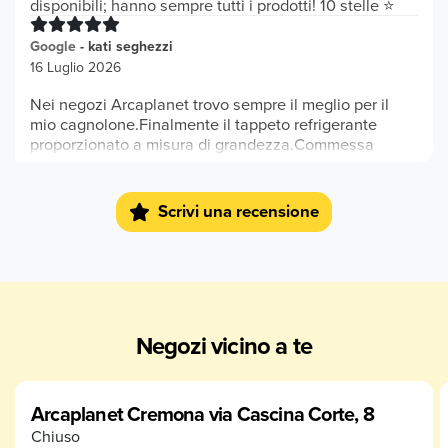
disponibili; hanno sempre tutti i prodotti! 10 stelle ⭐️
Google
-
kati seghezzi
16 Luglio 2026
Nei negozi Arcaplanet trovo sempre il meglio per il
mio cagnolone.Finalmente il tappeto refrigerante
proporzionato a misura di grandezza.Commessa
gentilissima.
Google
-
Sabina R
Scrivi una recensione
20 Maggio 2025
Negozio ben fornito, personale gentile
Google
-
Debora Moneda
23 Agosto 2024
Negozi vicino a te
Sconsigliato...prezzi folli!!!
Arcaplanet Cremona via Cascina Corte, 8
Chiuso