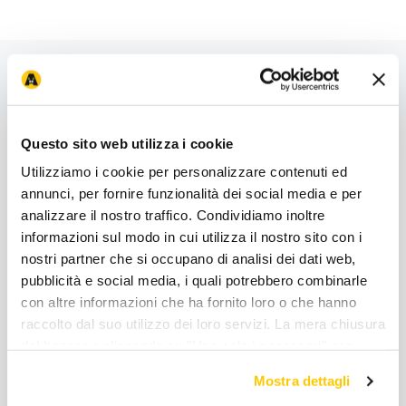
Questo sito web utilizza i cookie
Utilizziamo i cookie per personalizzare contenuti ed
Primi nella soddisfazione dei clienti
annunci, per fornire funzionalità dei social media e per
analizzare il nostro traffico. Condividiamo inoltre
: Anche lo store
Arcaplanet
CX Store Research&Award2026
informazioni sul modo in cui utilizza il nostro sito con i
Cremona Via delle Fiamme Gialle, 14
ha contribuito nel
nostri partner che si occupano di analisi dei dati web,
conferire ad
Arcaplanet
il premio
Clientela Soddisfatta
pubblicità e social media, i quali potrebbero combinarle
nella categoria
Petstore
e
Prima Assoluta per Clientela
con altre informazioni che ha fornito loro o che hanno
Soddisfatta
.
raccolto dal suo utilizzo dei loro servizi. La mera chiusura
del banner o cliccando su "Usa solo i necessari" non
Scopri di più
comporta l’accettazione dei cookie e atre tecnologie. Vedi
Mostra dettagli
la nostra cookie policy. Il consenso può essere espresso