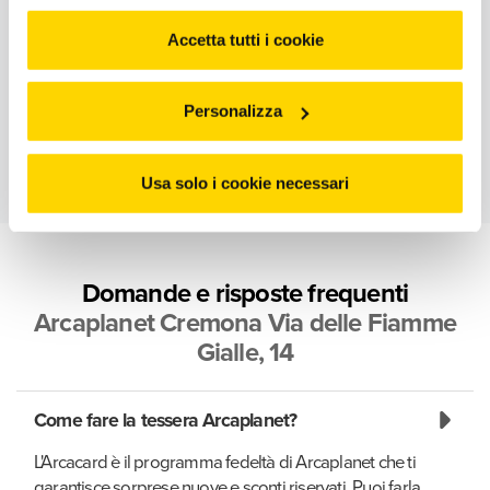
cliccando "Accetto tutti i cookie” o selezionando le
diverse categorie di cookies da "Personalizza"
Accetta tutti i cookie
Personalizza
Usa solo i cookie necessari
Domande e risposte frequenti
Arcaplanet Cremona Via delle Fiamme
Gialle, 14
Come fare la tessera Arcaplanet?
L'Arcacard è il programma fedeltà di Arcaplanet che ti
garantisce sorprese nuove e sconti riservati. Puoi farla