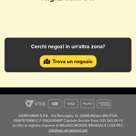
Google
-
Gianni Tacchetti
16 Ottobre 2020
Bel negozio, ampio assortimento e personale gentile,
ma prezzi un po' altini...
Google
-
Elena
Cerchi negozi in un'altra zona?
08 Ottobre 2022
Trova un negozio
Personale gentilissimo, tantissime scelte e offerte per
nostri "AMICI "
Google
-
Cristina
03 Novembre 2025
Molto rifornito, ottime possibilità di trovare un
parcheggio e prossimamente si potrà raggiungere
questo negozio anche con il treno perché attiverano
AGRIFARMA S.P.A - Via Roncaglia, 12, 20146-Milano (MI) P.IVA
una fermata aggiuntiva cd Tolentino Campus
01067670990 C.F 01421010487 Capitale Sociale Euro 1.121.363,00 I.V
Iscritta al registro imprese di MILANO MONZA BRIANZA E LODI PEC:
Google
-
Riccardo Marcozzi
info@pec.arcaplanet.net
05 Novembre 2025