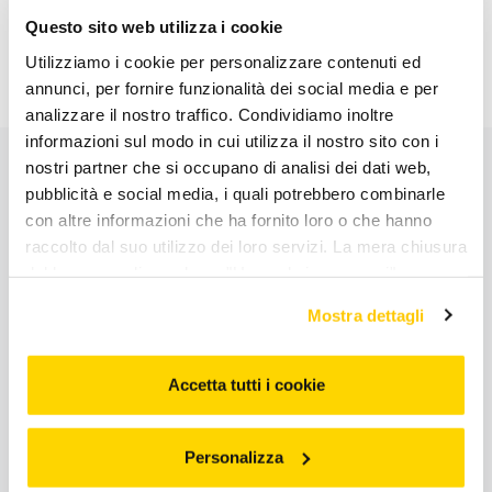
Questo sito web utilizza i cookie
Tutti i servizi con prenotazione
Utilizziamo i cookie per personalizzare contenuti ed
annunci, per fornire funzionalità dei social media e per
analizzare il nostro traffico. Condividiamo inoltre
informazioni sul modo in cui utilizza il nostro sito con i
nostri partner che si occupano di analisi dei dati web,
pubblicità e social media, i quali potrebbero combinarle
con altre informazioni che ha fornito loro o che hanno
raccolto dal suo utilizzo dei loro servizi. La mera chiusura
del banner o cliccando su "Usa solo i necessari" non
comporta l’accettazione dei cookie e atre tecnologie. Vedi
Primi nella soddisfazione dei clienti
Mostra dettagli
la nostra cookie policy. Il consenso può essere espresso
: Anche lo store
Arcaplanet
CX Store Research&Award2026
cliccando "Accetto tutti i cookie” o selezionando le
Tolentino Via Sandro Pertini, ang. Contrada Pace 4/5
ha
diverse categorie di cookies da "Personalizza"
Accetta tutti i cookie
contribuito nel conferire ad
Arcaplanet
il premio
Clientela
Soddisfatta
nella categoria
Petstore
e
Prima Assoluta per
Personalizza
Clientela Soddisfatta
.