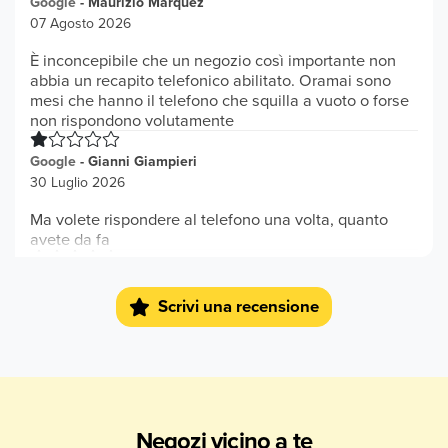
Google
-
Maurizio Marquez
07 Agosto 2026
È inconcepibile che un negozio così importante non
abbia un recapito telefonico abilitato. Oramai sono
mesi che hanno il telefono che squilla a vuoto o forse
non rispondono volutamente
Google
-
Gianni Giampieri
30 Luglio 2026
Ma volete rispondere al telefono una volta, quanto
avete da fa
Google
-
Leobea Coraggio
10 Luglio 2026
Scrivi una recensione
Ben fornito e personale gentile
Google
-
antonina mangialomini
17 Giugno 2026
Negozi vicino a te
Prezzi buoni ottimo personale