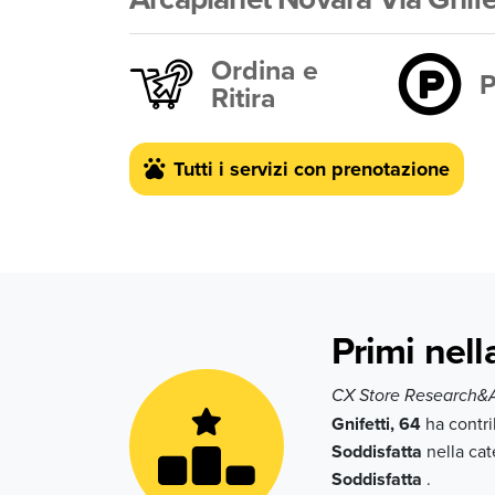
Ordina e
P
Ritira
Tutti i servizi con prenotazione
Primi nell
CX Store Research
Gnifetti, 64
ha contri
Soddisfatta
nella ca
Soddisfatta
.