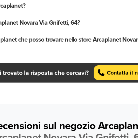
rcaplanet?
planet Novara Via Gnifetti, 64?
aplanet che posso trovare nello store Arcaplanet Novara
 trovato la risposta che cercavi?
Contatta il 
ecensioni sul negozio Arcaplan
rcaplanet Novara Via Gnifetti, 