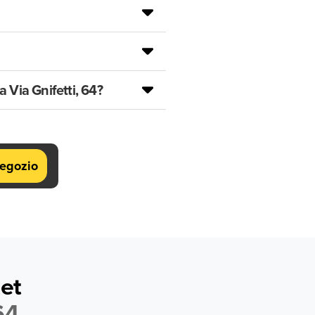
 Via Gnifetti, 64?
negozio
et
64