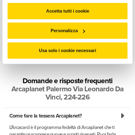
cliccando "Accetto tutti i cookie” o selezionando le
diverse categorie di cookies da "Personalizza"
Accetta tutti i cookie
Personalizza
Usa solo i cookie necessari
Domande e risposte frequenti
Arcaplanet Palermo Via Leonardo Da
Vinci, 224-226
Come fare la tessera Arcaplanet?
L'Arcacard è il programma fedeltà di Arcaplanet che ti
garantisce sorprese nuove e sconti riservati. Puoi farla