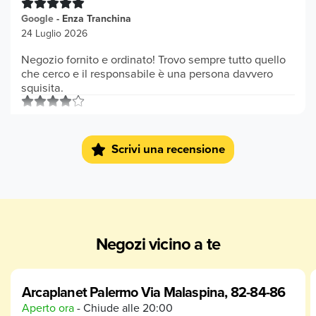
Google
-
Enza Tranchina
24 Luglio 2026
Negozio fornito e ordinato! Trovo sempre tutto quello
che cerco e il responsabile è una persona davvero
squisita.
Google
-
giuseppe rizzo
16 Luglio 2026
Scrivi una recensione
Ben fornito come tutti gli altri negozi della catena.
Personale molto cortese. Poca scelta di marchi ma si
riesce a trovare quello che cerchi. Prezzi molto
concorrenziali con le offerte
Google
-
Gabriella Greco
Negozi vicino a te
16 Luglio 2026
Negozio fornito e personale eccezionale!! Sono
cliente da primo giorno e i ragazzi sono favolosi.
Arcaplanet Palermo Via Malaspina, 82-84-86
Meriterebbero 10 stelle
Aperto ora
- Chiude alle
20:00