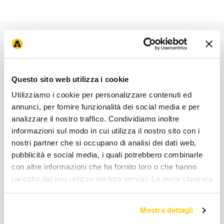
Questo sito web utilizza i cookie
Utilizziamo i cookie per personalizzare contenuti ed
Primi nella soddisfazione dei clienti
annunci, per fornire funzionalità dei social media e per
analizzare il nostro traffico. Condividiamo inoltre
: Anche lo store
Arcaplanet
CX Store Research&Award2026
informazioni sul modo in cui utilizza il nostro sito con i
Palermo Via Leonardo Da Vinci, 224-226
ha contribuito
nostri partner che si occupano di analisi dei dati web,
nel conferire ad
Arcaplanet
il premio
Clientela Soddisfatta
pubblicità e social media, i quali potrebbero combinarle
nella categoria
Petstore
e
Prima Assoluta per Clientela
con altre informazioni che ha fornito loro o che hanno
Soddisfatta
.
raccolto dal suo utilizzo dei loro servizi. La mera chiusura
del banner o cliccando su "Usa solo i necessari" non
Scopri di più
comporta l’accettazione dei cookie e atre tecnologie. Vedi
Mostra dettagli
la nostra cookie policy. Il consenso può essere espresso